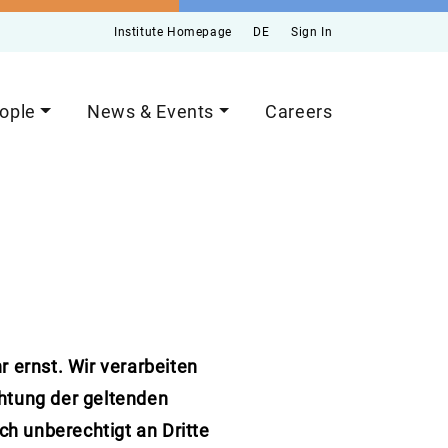
Institute Homepage
DE
Sign In
ople
News & Events
Careers
 ernst. Wir verarbeiten
htung der geltenden
h unberechtigt an Dritte