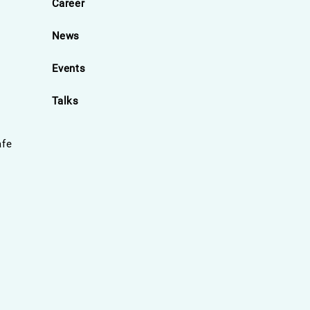
Career
News
Events
Talks
afe