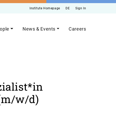
Institute Homepage
DE
Sign In
ople
News & Events
Careers
ialist*in
(m/w/d)