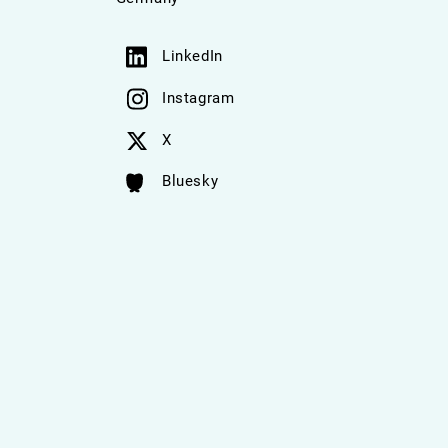
LinkedIn
Instagram
X
Bluesky