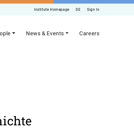
Institute Homepage
DE
Sign In
ople
News & Events
Careers
hichte