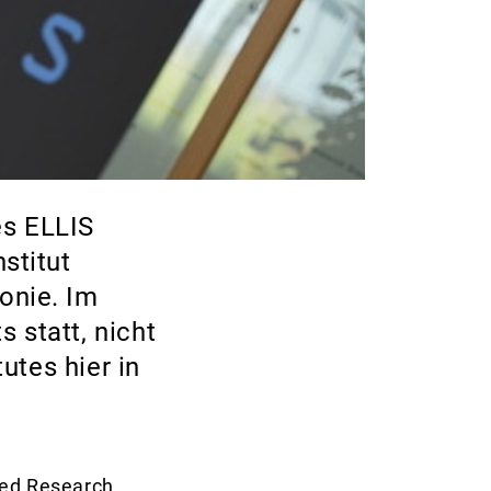
es ELLIS
stitut
onie. Im
 statt, nicht
utes hier in
ced Research