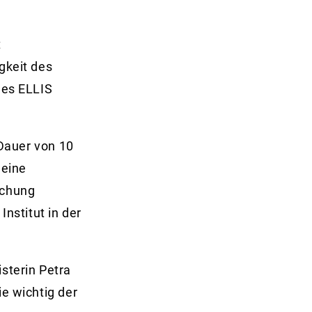
t
gkeit des
des ELLIS
 Dauer von 10
 eine
schung
Institut in der
sterin Petra
ie wichtig der