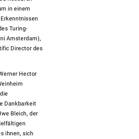
um in einem
 Erkenntnissen
es Turing-
 Uni Amsterdam),
ific Director des
-Werner Hector
 Weinheim
 die
ne Dankbarkeit
we Bleich, der
elfältigen
s ihnen, sich