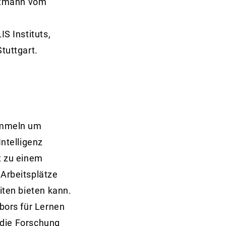
istmann vom
S Instituts,
tuttgart.
sammeln um
ntelligenz
t zu einem
Arbeitsplätze
ten bieten kann.
bors für Lernen
 die Forschung